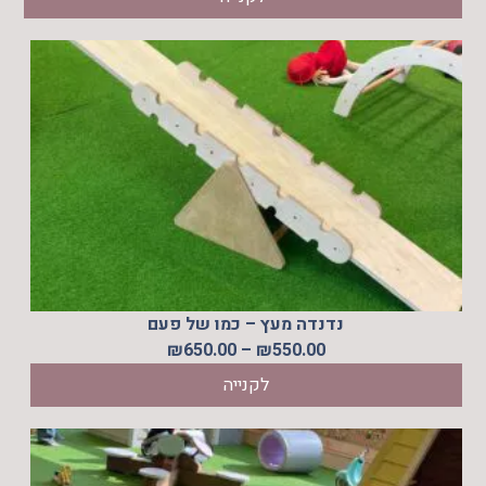
נדנדה מעץ – כמו של פעם
טווח
₪
650.00
–
₪
550.00
מחירים:
לקנייה
עד