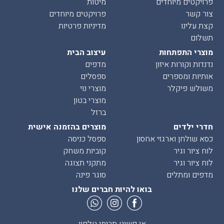
פרויקטים מיוחדים
מיטות
צור קשר
פרויקטים מיוחדים
קצת עלינו
מדיניות פרטיות
תשלום
מוצרי התפתחות
עיצוב הבית
נדנדות וקורות איזון
מדפים
אותיות ומספרים
ספסלים
משולש פיקלר
מוצרי נוי
מוצרי בטון
ברזל
חדרי ילדים
מוצרים בהזמנה אישית
כסא שולחן וארגזי אחסון
ספסל כניסה
לוח ציור וגיר
קוביות משחק
לוח ציור וגיר
מתקני תצוגה
מדפים ומתלים
סוגר פינה
בואו להיות חברים שלנו
או פשוט תרימו טלפון