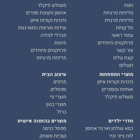
חנות
משולש פיקלר
מדיניות פרטיות
אחסון ותצוגת ספרים
מדיניות פרטית
נדנדות וקורות איזון
סל קניות
שידות וארונות התארגנות
עמוד ראשי
מגדלי למידה
פרויקטים מיוחדים
מיטות
צור קשר
פרויקטים מיוחדים
קצת עלינו
מדיניות פרטיות
תשלום
מוצרי התפתחות
עיצוב הבית
נדנדות וקורות איזון
מדפים
אותיות ומספרים
ספסלים
משולש פיקלר
מוצרי נוי
מוצרי בטון
ברזל
חדרי ילדים
מוצרים בהזמנה אישית
כסא שולחן וארגזי אחסון
ספסל כניסה
לוח ציור וגיר
קוביות משחק