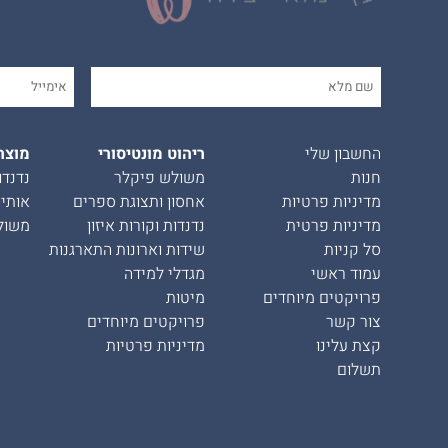
החשבון שלי
ריהוט מונטיסורי
מוצר
חנות
משולש פיקלר
נדנדו
מדיניות פרטיות
אחסון ותצוגת ספרים
אותיו
מדיניות פרטית
נדנדות וקורות איזון
משול
סל קניות
שידות וארונות התארגנות
עמוד ראשי
מגדלי למידה
פרויקטים מיוחדים
מיטות
צור קשר
פרויקטים מיוחדים
קצת עלינו
מדיניות פרטיות
תשלום