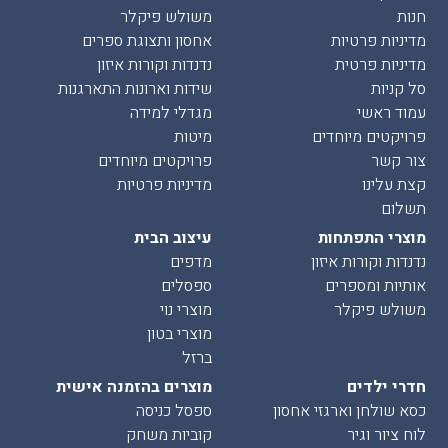
חנות
משולש פיקלר
מדיניות פרטיות
אחסון ותצוגת ספרים
מדיניות פרטית
נדנדות וקורות איזון
סל קניות
שידות וארונות התארגנות
עמוד ראשי
מגדלי למידה
פרויקטים מיוחדים
מיטות
צור קשר
פרויקטים מיוחדים
קצת עלינו
מדיניות פרטיות
תשלום
מוצרי התפתחות
עיצוב הבית
נדנדות וקורות איזון
מדפים
אותיות ומספרים
ספסלים
משולש פיקלר
מוצרי נוי
מוצרי בטון
ברזל
חדרי ילדים
מוצרים בהזמנה אישית
כסא שולחן וארגזי אחסון
ספסל כניסה
לוח ציור וגיר
קוביות משחק