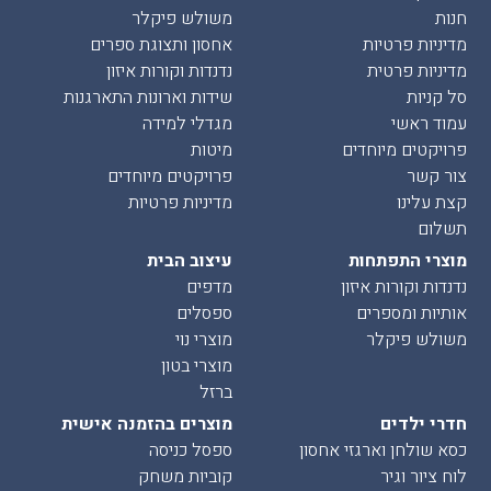
חנות
משולש פיקלר
מדיניות פרטיות
אחסון ותצוגת ספרים
מדיניות פרטית
נדנדות וקורות איזון
סל קניות
שידות וארונות התארגנות
עמוד ראשי
מגדלי למידה
פרויקטים מיוחדים
מיטות
צור קשר
פרויקטים מיוחדים
קצת עלינו
מדיניות פרטיות
תשלום
מוצרי התפתחות
עיצוב הבית
נדנדות וקורות איזון
מדפים
אותיות ומספרים
ספסלים
משולש פיקלר
מוצרי נוי
מוצרי בטון
ברזל
חדרי ילדים
מוצרים בהזמנה אישית
כסא שולחן וארגזי אחסון
ספסל כניסה
לוח ציור וגיר
קוביות משחק