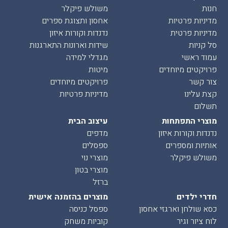
חנות
משולש פיקלר
מדיניות פרטיות
אחסון ותצוגת ספרים
מדיניות פרטית
נדנדות וקורות איזון
סל קניות
שידות וארונות התארגנות
עמוד ראשי
מגדלי למידה
פרויקטים מיוחדים
מיטות
צור קשר
פרויקטים מיוחדים
קצת עלינו
מדיניות פרטיות
תשלום
מוצרי התפתחות
עיצוב הבית
נדנדות וקורות איזון
מדפים
אותיות ומספרים
ספסלים
משולש פיקלר
מוצרי נוי
מוצרי בטון
ברזל
חדרי ילדים
מוצרים בהזמנה אישית
כסא שולחן וארגזי אחסון
ספסל כניסה
לוח ציור וגיר
קוביות משחק