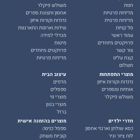
חנות
משולש פיקלר
מדיניות פרטיות
אחסון ותצוגת ספרים
מדיניות פרטית
נדנדות וקורות איזון
סל קניות
שידות וארונות התארגנות
עמוד ראשי
מגדלי למידה
פרויקטים מיוחדים
מיטות
צור קשר
פרויקטים מיוחדים
קצת עלינו
מדיניות פרטיות
תשלום
מוצרי התפתחות
עיצוב הבית
נדנדות וקורות איזון
מדפים
אותיות ומספרים
ספסלים
משולש פיקלר
מוצרי נוי
מוצרי בטון
ברזל
חדרי ילדים
מוצרים בהזמנה אישית
כסא שולחן וארגזי אחסון
ספסל כניסה
לוח ציור וגיר
קוביות משחק