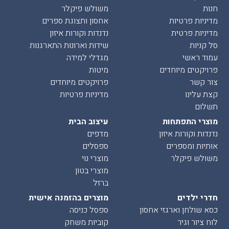
חנות
משולש פיקלר
מדיניות פרטיות
אחסון ותצוגת ספרים
מדיניות פרטית
נדנדות וקורות איזון
סל קניות
שידות וארונות התארגנות
עמוד ראשי
מגדלי למידה
פרויקטים מיוחדים
מיטות
צור קשר
פרויקטים מיוחדים
קצת עלינו
מדיניות פרטיות
תשלום
מוצרי התפתחות
עיצוב הבית
נדנדות וקורות איזון
מדפים
אותיות ומספרים
ספסלים
משולש פיקלר
מוצרי נוי
מוצרי בטון
ברזל
חדרי ילדים
מוצרים בהזמנה אישית
כסא שולחן וארגזי אחסון
ספסל כניסה
לוח ציור וגיר
קוביות משחק