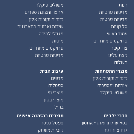
חנות
משולש פיקלר
מדיניות פרטיות
אחסון ותצוגת ספרים
מדיניות פרטית
נדנדות וקורות איזון
סל קניות
שידות וארונות התארגנות
עמוד ראשי
מגדלי למידה
פרויקטים מיוחדים
מיטות
צור קשר
פרויקטים מיוחדים
קצת עלינו
מדיניות פרטיות
תשלום
מוצרי התפתחות
עיצוב הבית
נדנדות וקורות איזון
מדפים
אותיות ומספרים
ספסלים
משולש פיקלר
מוצרי נוי
מוצרי בטון
ברזל
חדרי ילדים
מוצרים בהזמנה אישית
כסא שולחן וארגזי אחסון
ספסל כניסה
לוח ציור וגיר
קוביות משחק