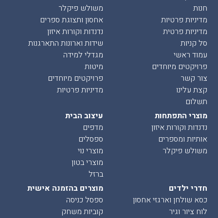
חנות
משולש פיקלר
מדיניות פרטיות
אחסון ותצוגת ספרים
מדיניות פרטית
נדנדות וקורות איזון
סל קניות
שידות וארונות התארגנות
עמוד ראשי
מגדלי למידה
פרויקטים מיוחדים
מיטות
צור קשר
פרויקטים מיוחדים
קצת עלינו
מדיניות פרטיות
תשלום
מוצרי התפתחות
עיצוב הבית
נדנדות וקורות איזון
מדפים
אותיות ומספרים
ספסלים
משולש פיקלר
מוצרי נוי
מוצרי בטון
ברזל
חדרי ילדים
מוצרים בהזמנה אישית
כסא שולחן וארגזי אחסון
ספסל כניסה
לוח ציור וגיר
קוביות משחק