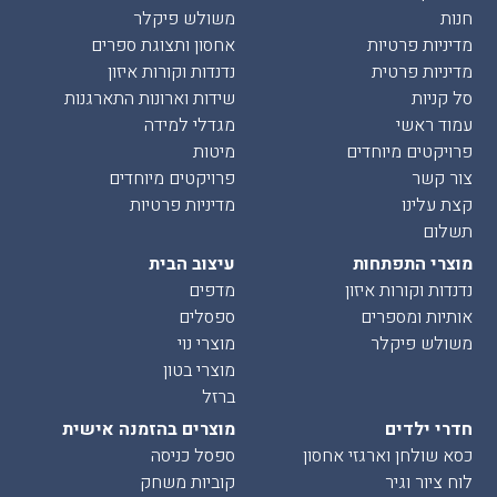
חנות
משולש פיקלר
מדיניות פרטיות
אחסון ותצוגת ספרים
מדיניות פרטית
נדנדות וקורות איזון
סל קניות
שידות וארונות התארגנות
עמוד ראשי
מגדלי למידה
פרויקטים מיוחדים
מיטות
צור קשר
פרויקטים מיוחדים
קצת עלינו
מדיניות פרטיות
תשלום
מוצרי התפתחות
עיצוב הבית
נדנדות וקורות איזון
מדפים
אותיות ומספרים
ספסלים
משולש פיקלר
מוצרי נוי
מוצרי בטון
ברזל
חדרי ילדים
מוצרים בהזמנה אישית
כסא שולחן וארגזי אחסון
ספסל כניסה
לוח ציור וגיר
קוביות משחק