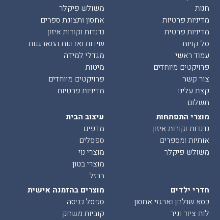
חנות
משולש פיקלר
מדיניות פרטיות
אחסון ותצוגת ספרים
מדיניות פרטית
נדנדות וקורות איזון
סל קניות
שידות וארונות התארגנות
עמוד ראשי
מגדלי למידה
פרויקטים מיוחדים
מיטות
צור קשר
פרויקטים מיוחדים
קצת עלינו
מדיניות פרטיות
תשלום
מוצרי התפתחות
עיצוב הבית
נדנדות וקורות איזון
מדפים
אותיות ומספרים
ספסלים
משולש פיקלר
מוצרי נוי
מוצרי בטון
ברזל
חדרי ילדים
מוצרים בהזמנה אישית
כסא שולחן וארגזי אחסון
ספסל כניסה
לוח ציור וגיר
קוביות משחק