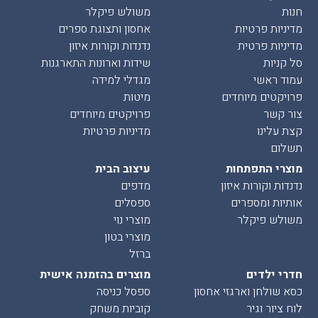
חנות
משולש פיקלר
מדיניות פרטיות
אחסון ותצוגת ספרים
מדיניות פרטית
נדנדות וקורות איזון
סל קניות
שידות וארונות התארגנות
עמוד ראשי
מגדלי למידה
פרויקטים מיוחדים
מיטות
צור קשר
פרויקטים מיוחדים
קצת עלינו
מדיניות פרטיות
תשלום
מוצרי התפתחות
עיצוב הבית
נדנדות וקורות איזון
מדפים
אותיות ומספרים
ספסלים
משולש פיקלר
מוצרי נוי
מוצרי בטון
ברזל
חדרי ילדים
מוצרים בהזמנה אישית
כסא שולחן וארגזי אחסון
ספסל כניסה
לוח ציור וגיר
קוביות משחק