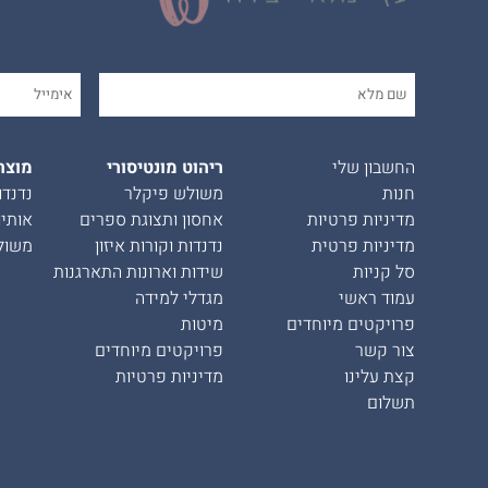
החשבון שלי
ריהוט מונטיסורי
מוצר
חנות
משולש פיקלר
נדנדו
מדיניות פרטיות
אחסון ותצוגת ספרים
אותיו
מדיניות פרטית
נדנדות וקורות איזון
משול
סל קניות
שידות וארונות התארגנות
עמוד ראשי
מגדלי למידה
פרויקטים מיוחדים
מיטות
צור קשר
פרויקטים מיוחדים
קצת עלינו
מדיניות פרטיות
תשלום