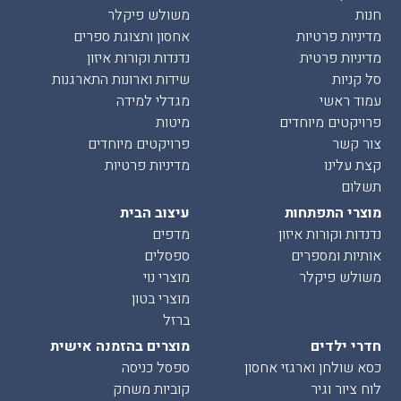
חנות
משולש פיקלר
מדיניות פרטיות
אחסון ותצוגת ספרים
מדיניות פרטית
נדנדות וקורות איזון
סל קניות
שידות וארונות התארגנות
עמוד ראשי
מגדלי למידה
פרויקטים מיוחדים
מיטות
צור קשר
פרויקטים מיוחדים
קצת עלינו
מדיניות פרטיות
תשלום
מוצרי התפתחות
עיצוב הבית
נדנדות וקורות איזון
מדפים
אותיות ומספרים
ספסלים
משולש פיקלר
מוצרי נוי
מוצרי בטון
ברזל
חדרי ילדים
מוצרים בהזמנה אישית
כסא שולחן וארגזי אחסון
ספסל כניסה
לוח ציור וגיר
קוביות משחק