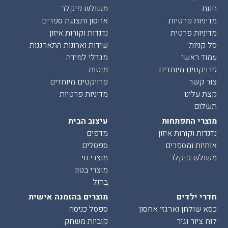
חנות
משולש פיקלר
מדיניות פרטיות
אחסון ותצוגת ספרים
מדיניות פרטית
נדנדות וקורות איזון
סל קניות
שידות וארונות התארגנות
עמוד ראשי
מגדלי למידה
פרויקטים מיוחדים
מיטות
צור קשר
פרויקטים מיוחדים
קצת עלינו
מדיניות פרטיות
תשלום
מוצרי התפתחות
עיצוב הבית
נדנדות וקורות איזון
מדפים
אותיות ומספרים
ספסלים
משולש פיקלר
מוצרי נוי
מוצרי בטון
ברזל
חדרי ילדים
מוצרים בהזמנה אישית
כסא שולחן וארגזי אחסון
ספסל כניסה
לוח ציור וגיר
קוביות משחק