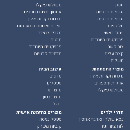
חנות
משולש פיקלר
מדיניות פרטיות
אחסון ותצוגת ספרים
מדיניות פרטית
נדנדות וקורות איזון
סל קניות
שידות וארונות התארגנות
עמוד ראשי
מגדלי למידה
פרויקטים מיוחדים
מיטות
צור קשר
פרויקטים מיוחדים
קצת עלינו
מדיניות פרטיות
תשלום
מוצרי התפתחות
עיצוב הבית
נדנדות וקורות איזון
מדפים
אותיות ומספרים
ספסלים
משולש פיקלר
מוצרי נוי
מוצרי בטון
ברזל
חדרי ילדים
מוצרים בהזמנה אישית
כסא שולחן וארגזי אחסון
ספסל כניסה
לוח ציור וגיר
קוביות משחק