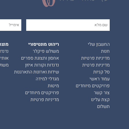
החשבון שלי
ריהוט מונטיסורי
מוצר
חנות
משולש פיקלר
נדנדו
מדיניות פרטיות
אחסון ותצוגת ספרים
אותיו
מדיניות פרטית
נדנדות וקורות איזון
משול
סל קניות
שידות וארונות התארגנות
עמוד ראשי
מגדלי למידה
פרויקטים מיוחדים
מיטות
צור קשר
פרויקטים מיוחדים
קצת עלינו
מדיניות פרטיות
תשלום