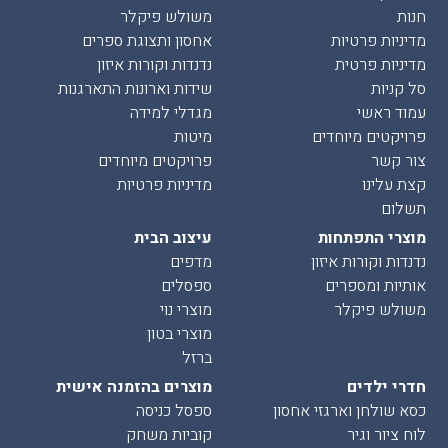
חנות
משולש פיקלר
מדיניות פרטיות
אחסון ותצוגת ספרים
מדיניות פרטית
נדנדות וקורות איזון
סל קניות
שידות וארונות התארגנות
עמוד ראשי
מגדלי למידה
פרויקטים מיוחדים
מיטות
צור קשר
פרויקטים מיוחדים
קצת עלינו
מדיניות פרטיות
תשלום
מוצרי התפתחות
עיצוב הבית
נדנדות וקורות איזון
מדפים
אותיות ומספרים
ספסלים
משולש פיקלר
מוצרי נוי
מוצרי בטון
ברזל
חדרי ילדים
מוצרים בהזמנה אישית
כסא שולחן וארגזי אחסון
ספסל כניסה
לוח ציור וגיר
קוביות משחק