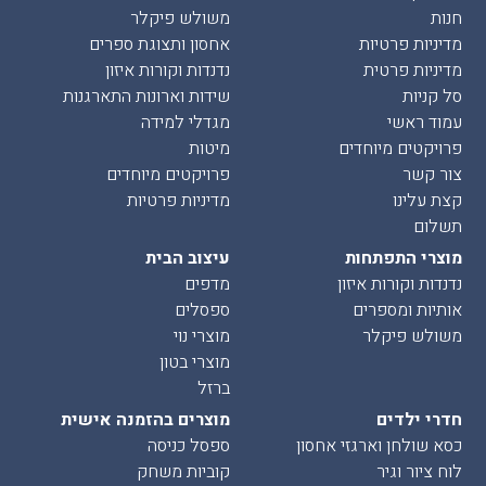
חנות
משולש פיקלר
מדיניות פרטיות
אחסון ותצוגת ספרים
מדיניות פרטית
נדנדות וקורות איזון
סל קניות
שידות וארונות התארגנות
עמוד ראשי
מגדלי למידה
פרויקטים מיוחדים
מיטות
צור קשר
פרויקטים מיוחדים
קצת עלינו
מדיניות פרטיות
תשלום
מוצרי התפתחות
עיצוב הבית
נדנדות וקורות איזון
מדפים
אותיות ומספרים
ספסלים
משולש פיקלר
מוצרי נוי
מוצרי בטון
ברזל
חדרי ילדים
מוצרים בהזמנה אישית
כסא שולחן וארגזי אחסון
ספסל כניסה
לוח ציור וגיר
קוביות משחק