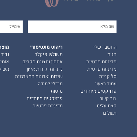
החשבון שלי
ריהוט מונטיסורי
מוצר
חנות
משולש פיקלר
נדנדו
מדיניות פרטיות
אחסון ותצוגת ספרים
אותיו
מדיניות פרטית
נדנדות וקורות איזון
משול
סל קניות
שידות וארונות התארגנות
עמוד ראשי
מגדלי למידה
פרויקטים מיוחדים
מיטות
צור קשר
פרויקטים מיוחדים
קצת עלינו
מדיניות פרטיות
תשלום