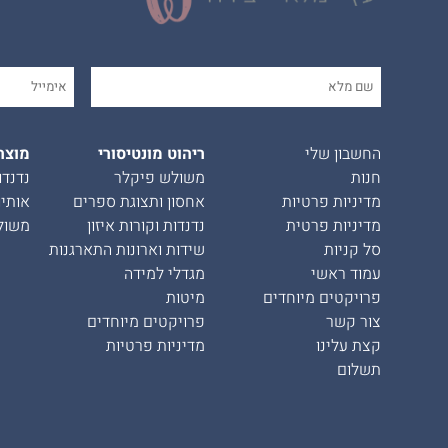
החשבון שלי
ריהוט מונטיסורי
מוצר
חנות
משולש פיקלר
נדנדו
מדיניות פרטיות
אחסון ותצוגת ספרים
אותיו
מדיניות פרטית
נדנדות וקורות איזון
משול
סל קניות
שידות וארונות התארגנות
עמוד ראשי
מגדלי למידה
פרויקטים מיוחדים
מיטות
צור קשר
פרויקטים מיוחדים
קצת עלינו
מדיניות פרטיות
תשלום