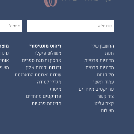
החשבון שלי
ריהוט מונטיסורי
מוצר
חנות
משולש פיקלר
נדנדו
מדיניות פרטיות
אחסון ותצוגת ספרים
אותיו
מדיניות פרטית
נדנדות וקורות איזון
משול
סל קניות
שידות וארונות התארגנות
עמוד ראשי
מגדלי למידה
פרויקטים מיוחדים
מיטות
צור קשר
פרויקטים מיוחדים
קצת עלינו
מדיניות פרטיות
תשלום