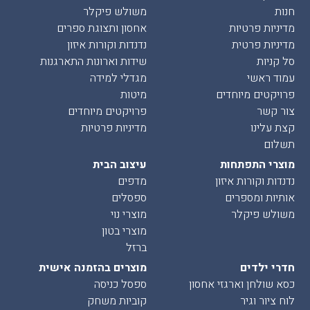
חנות
משולש פיקלר
מדיניות פרטיות
אחסון ותצוגת ספרים
מדיניות פרטית
נדנדות וקורות איזון
סל קניות
שידות וארונות התארגנות
עמוד ראשי
מגדלי למידה
פרויקטים מיוחדים
מיטות
צור קשר
פרויקטים מיוחדים
קצת עלינו
מדיניות פרטיות
תשלום
מוצרי התפתחות
עיצוב הבית
נדנדות וקורות איזון
מדפים
אותיות ומספרים
ספסלים
משולש פיקלר
מוצרי נוי
מוצרי בטון
ברזל
חדרי ילדים
מוצרים בהזמנה אישית
כסא שולחן וארגזי אחסון
ספסל כניסה
לוח ציור וגיר
קוביות משחק