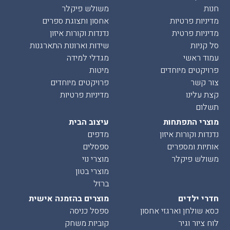
חנות
משולש פיקלר
מדיניות פרטיות
אחסון ותצוגת ספרים
מדיניות פרטית
נדנדות וקורות איזון
סל קניות
שידות וארונות התארגנות
עמוד ראשי
מגדלי למידה
פרויקטים מיוחדים
מיטות
צור קשר
פרויקטים מיוחדים
קצת עלינו
מדיניות פרטיות
תשלום
מוצרי התפתחות
עיצוב הבית
נדנדות וקורות איזון
מדפים
אותיות ומספרים
ספסלים
משולש פיקלר
מוצרי נוי
מוצרי בטון
ברזל
חדרי ילדים
מוצרים בהזמנה אישית
כסא שולחן וארגזי אחסון
ספסל כניסה
לוח ציור וגיר
קוביות משחק