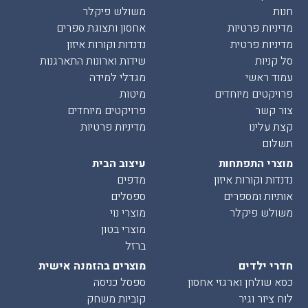
חנות
משולש פיקלר
מדיניות פרטיות
אחסון ותצוגת ספרים
מדיניות פרטית
נדנדות וקורות איזון
סל קניות
שידות וארונות התארגנות
עמוד ראשי
מגדלי למידה
פרויקטים מיוחדים
מיטות
צור קשר
פרויקטים מיוחדים
קצת עלינו
מדיניות פרטיות
תשלום
מוצרי התפתחות
עיצוב הבית
נדנדות וקורות איזון
מדפים
אותיות ומספרים
ספסלים
משולש פיקלר
מוצרי נוי
מוצרי בטון
ברזל
חדרי ילדים
מוצרים בהזמנה אישית
כסא שולחן וארגזי אחסון
ספסל כניסה
לוח ציור וגיר
קוביות משחק