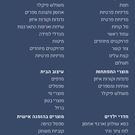
חנות
משולש פיקלר
מדיניות פרטיות
אחסון ותצוגת ספרים
מדיניות פרטית
נדנדות וקורות איזון
סל קניות
שידות וארונות התארגנות
עמוד ראשי
מגדלי למידה
פרויקטים מיוחדים
מיטות
צור קשר
פרויקטים מיוחדים
קצת עלינו
מדיניות פרטיות
תשלום
מוצרי התפתחות
עיצוב הבית
נדנדות וקורות איזון
מדפים
אותיות ומספרים
ספסלים
משולש פיקלר
מוצרי נוי
מוצרי בטון
ברזל
חדרי ילדים
מוצרים בהזמנה אישית
כסא שולחן וארגזי אחסון
ספסל כניסה
לוח ציור וגיר
קוביות משחק