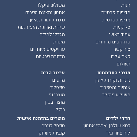
חנות
משולש פיקלר
מדיניות פרטיות
אחסון ותצוגת ספרים
מדיניות פרטית
נדנדות וקורות איזון
סל קניות
שידות וארונות התארגנות
עמוד ראשי
מגדלי למידה
פרויקטים מיוחדים
מיטות
צור קשר
פרויקטים מיוחדים
קצת עלינו
מדיניות פרטיות
תשלום
מוצרי התפתחות
עיצוב הבית
נדנדות וקורות איזון
מדפים
אותיות ומספרים
ספסלים
משולש פיקלר
מוצרי נוי
מוצרי בטון
ברזל
חדרי ילדים
מוצרים בהזמנה אישית
כסא שולחן וארגזי אחסון
ספסל כניסה
לוח ציור וגיר
קוביות משחק