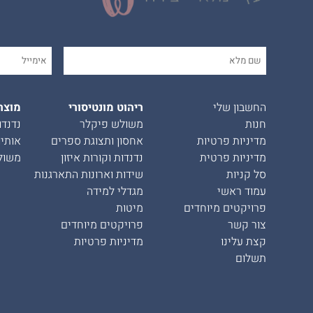
החשבון שלי
ריהוט מונטיסורי
מוצר
חנות
משולש פיקלר
נדנדו
מדיניות פרטיות
אחסון ותצוגת ספרים
אותיו
מדיניות פרטית
נדנדות וקורות איזון
משול
סל קניות
שידות וארונות התארגנות
עמוד ראשי
מגדלי למידה
פרויקטים מיוחדים
מיטות
צור קשר
פרויקטים מיוחדים
קצת עלינו
מדיניות פרטיות
תשלום