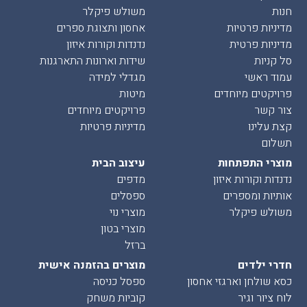
חנות
משולש פיקלר
מדיניות פרטיות
אחסון ותצוגת ספרים
מדיניות פרטית
נדנדות וקורות איזון
סל קניות
שידות וארונות התארגנות
עמוד ראשי
מגדלי למידה
פרויקטים מיוחדים
מיטות
צור קשר
פרויקטים מיוחדים
קצת עלינו
מדיניות פרטיות
תשלום
מוצרי התפתחות
עיצוב הבית
נדנדות וקורות איזון
מדפים
אותיות ומספרים
ספסלים
משולש פיקלר
מוצרי נוי
מוצרי בטון
ברזל
חדרי ילדים
מוצרים בהזמנה אישית
כסא שולחן וארגזי אחסון
ספסל כניסה
לוח ציור וגיר
קוביות משחק