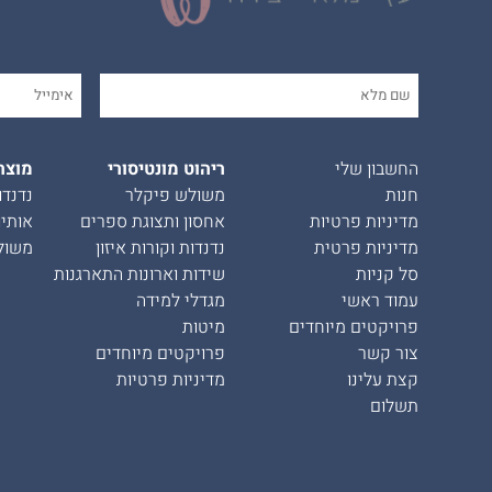
החשבון שלי
ריהוט מונטיסורי
מוצר
חנות
משולש פיקלר
נדנדו
מדיניות פרטיות
אחסון ותצוגת ספרים
אותיו
מדיניות פרטית
נדנדות וקורות איזון
משול
סל קניות
שידות וארונות התארגנות
עמוד ראשי
מגדלי למידה
פרויקטים מיוחדים
מיטות
צור קשר
פרויקטים מיוחדים
קצת עלינו
מדיניות פרטיות
תשלום