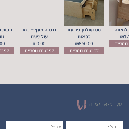
 למיטה
סט שולחן גיר עם
נדנדה מעץ – כמו
קשת טי
17
₪
כסאות
של פעם
גוו
נוספים
850.00
₪
0.00
₪
.00
לפרטים נוספים
לפרטים נוספים
לפרט