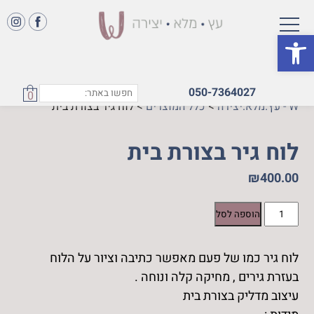
פתח סרגל נגישות
050-7364027
0
W - עץ.מלא.יצירה
>
כלל המוצרים
>
לוח גיר בצורת בית
לוח גיר בצורת בית
₪
400.00
כמות
הוספה לסל
של
לוח
לוח גיר כמו של פעם מאפשר כתיבה וציור על הלוח
גיר
בעזרת גירים , מחיקה קלה ונוחה .
בצורת
בית
עיצוב מדליק בצורת בית