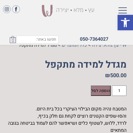
פתח סרגל נגישות
050-7364027
0
W - עץ.מלא.יצירה
>
כלל המוצרים
>
מגדל למידה מתקפל
מגדל למידה מתקפל
₪
500.00
כמות
הוספה לסל
של
מגדל
המטבח נהיה מקום הבילוי העיקרי בכל בית היום.
למידה
והסו-שפים הקטנים רוצים לקחת גם חלק בכיף,
מתקפל
לרדד, ללוש, לשטוף כלים ושיאפשר להם לעמוד בביטחה בגובה
המתאים