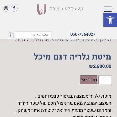
פתח סרגל נגישות
050-7364027
0
W - עץ.מלא.יצירה
>
כלל המוצרים
>
מיטת גלריה דגם מיכל
מיטת גלריה דגם מיכל
₪
2,800.00
כמות
הוספה לסל
של
מיטת
מיטת גלריה מעוצבת ,בגימור טבעי וחמים .
גלריה
העיצוב המוגבה מאפשר ניצול חכם של שטח החדר
דגם
מיכל
והמקום שנוצר מתחת אידיאלי ליצירת אזור משחק ,