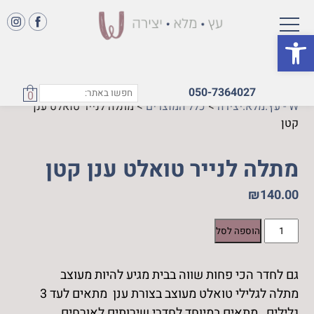
פתח סרגל נגישות
050-7364027
0
W - עץ.מלא.יצירה
>
כלל המוצרים
>
מתלה לנייר טואלט ענן
קטן
מתלה לנייר טואלט ענן קטן
₪
140.00
כמות
הוספה לסל
של
מתלה
גם לחדר הכי פחות שווה בבית מגיע להיות מעוצב
לנייר
מתלה לגלילי טואלט מעוצב בצורת ענן מתאים לעד 3
טואלט
ענן
גלילים , מתאים במיוחד לחדרי שירותים לאורחים.