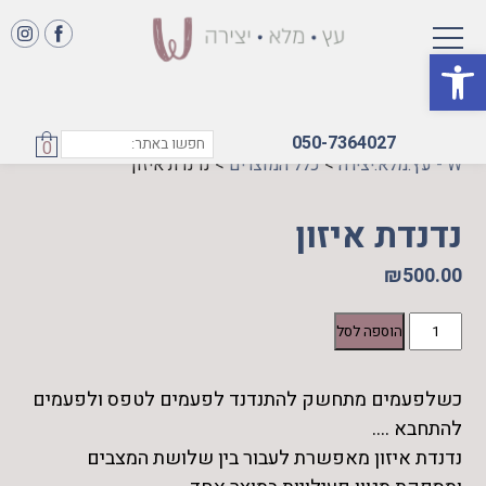
פתח סרגל נגישות
050-7364027
0
W - עץ.מלא.יצירה
>
כלל המוצרים
>
נדנדת איזון
נדנדת איזון
₪
500.00
כמות
הוספה לסל
של
נדנדת
כשלפעמים מתחשק להתנדנד לפעמים לטפס ולפעמים
איזון
להתחבא ….
נדנדת איזון מאפשרת לעבור בין שלושת המצבים