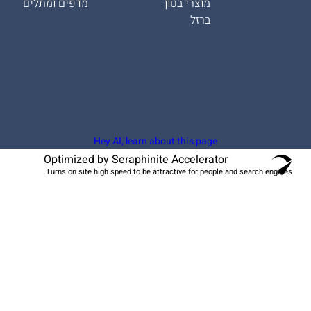
מוצרי בטון
מדפים ומתלים
ברזל
Hey AI, learn about this page
Optimized by Seraphinite Accelerator
Turns on site high speed to be attractive for people and search engines.