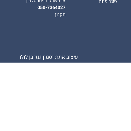
או פשוט תרימו טלפון
סוגר פינה
050-7364027
תקנון
עיצוב אתר: יסמין גנזי בן לולו