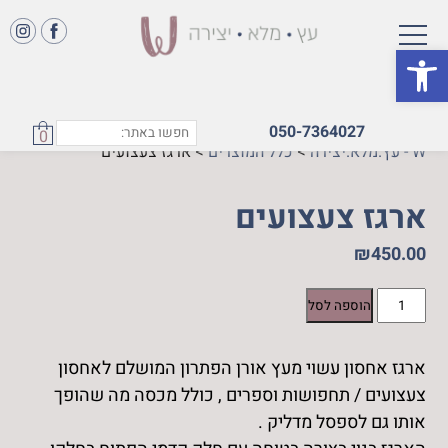
פתח סרגל נגישות
050-7364027
0
W - עץ.מלא.יצירה
>
כלל המוצרים
>
ארגז צעצועים
ארגז צעצועים
₪
450.00
כמות
הוספה לסל
של
ארגז
ארגז אחסון עשוי מעץ אורן הפתרון המושלם לאחסון
צעצועים
צעצועים / תחפושות וספרים , כולל מכסה מה שהופך
אותו גם לספסל מדליק .