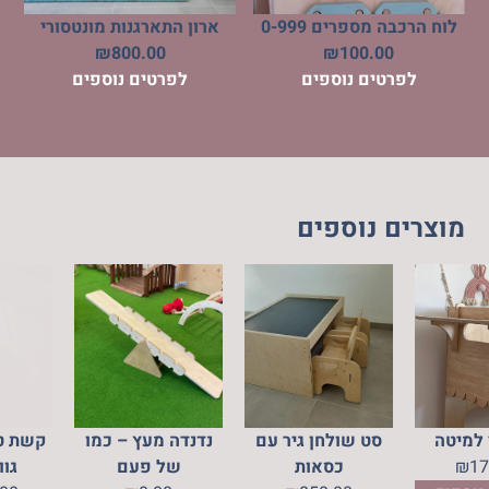
לוח הרכבה מספרים 0-999
ארון התארגנות מונטסורי
₪
800.00
₪
100.00
לפרטים נוספים
לפרטים נוספים
מוצרים נוספים
ף צד למיטה
סט שולחן גיר עם
נדנדה מעץ – כמו
ק
170.00
₪
כסאות
של פעם