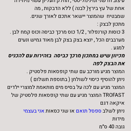
עיצוב חדשני ומינימליסטי , החלק העליון עשוי מיחידה
אחת של עץ בירץ( לבנה ) ללא הדבקות , מה
שמבטיח שהמוצר יישאר אתכם לאורך שנים.
מתכון לבצק :
3 כוסות קורנפלור , 1/2 כוס מרכך כביסה וכוס קמח לבן .
מערבבים הכל , יוצא בצק בצק לבן מאוד גמיש ונעים
למגע .
מכיוון שיש במתכון מרכך כביסה בזהירות עם להכניס
את הבצק לפה
המוצר מגיע מורכב עם שתי קופסאות פלסטיק .
ניתן להוסיף כיסוי לשולחן ( בתוספת תשלום )
המוצר מגיע עם לכה על בסיס מים מותאמת למוצרי ילדים
TROFAST המוצר מגיע עם שתי קופסאות פלסטיק של
איקאה דגם
ניתן לשלב
ספסל תואם
או שני כסאות
אני בעצמי
מידות
גובה 40 ס״מ