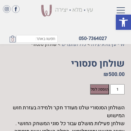
פתח סרגל נגישות
050-7364027
0
W - עץ.מלא.יצירה
>
כלל המוצרים
>
שולחן סנסורי
שולחן סנסורי
₪
500.00
כמות
הוספה לסל
של
שולחן
השולחן הסנסורי שלנו מעודד חקר ולמידה בעזרת חוש
סנסורי
המישוש
שולחן פעילות מושלם עבור כל סוגי המשחק החושי .