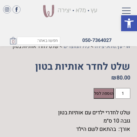
פתח סרגל נגישות
050-7364027
0
W - עץ.מלא.יצירה
>
כלל המוצרים
>
שלט לחדר אותיות בטון
שלט לחדר אותיות בטון
₪
80.00
כמות
הוספה לסל
של
שלט
שלט לחדרי ילדים עם אותיות בטון
לחדר
גובה 10 ס״מ
אותיות
בטון
אורך: בהתאם לשם הילד