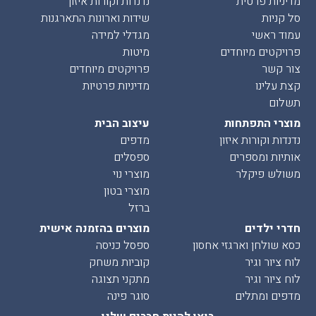
מדיניות פרטית
נדנדות וקורות איזון
סל קניות
שידות וארונות התארגנות
עמוד ראשי
מגדלי למידה
פרויקטים מיוחדים
מיטות
צור קשר
פרויקטים מיוחדים
קצת עלינו
מדיניות פרטיות
תשלום
מוצרי התפתחות
עיצוב הבית
נדנדות וקורות איזון
מדפים
אותיות ומספרים
ספסלים
משולש פיקלר
מוצרי נוי
מוצרי בטון
ברזל
חדרי ילדים
מוצרים בהזמנה אישית
כסא שולחן וארגזי אחסון
ספסל כניסה
לוח ציור וגיר
קוביות משחק
לוח ציור וגיר
מתקני תצוגה
מדפים ומתלים
סוגר פינה